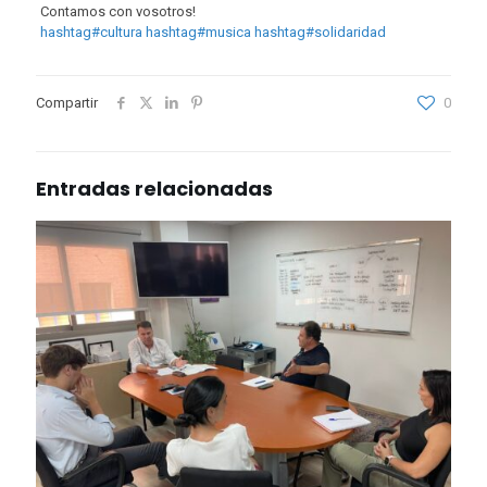
Contamos con vosotros!
hashtag
#
cultura
hashtag
#
musica
hashtag
#
solidaridad
Compartir
0
Entradas relacionadas